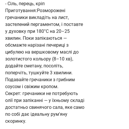
- Сіль, перець, кріп
Приготування:Розморожені 
гречаники викладіть на лист, 
застелений пергаментом, і поставте 
у духовку при 180°С на 20–25 
хвилин. Поки запікаються — 
обсмажте нарізані печериці з 
цибулею на вершковому маслі до 
золотистого кольору (8–10 хв), 
додайте сметану, посоліть, 
поперчіть, тушкуйте 3 хвилини. 
Подавайте гречаники з грибним 
соусом і свіжим кропом.
Секрет: гречаники не потребують 
олії при запіканні — у їхньому складі 
достатньо свинячого сала, яке само 
по собі дає ідеальну рум'яну 
скоринку.