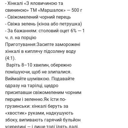
- Хінкалі «З яловичиною та 
свининою» ТМ «Маршалок» — 500 г
- Свіжомелений чорний перець
- Свіжа зелень (кінза або петрушка)
- За бажанням: столовий оцет 6% — 1 
ч. л. на порцію
Приготування:Засипте заморожені 
хінкалі в киплячу підсолену воду 
(4:1).
 Варіть 8–10 хвилин, обережно 
помішуючи, щоб не злипалися. 
Виймайте шумівкою. Подавайте 
одразу на тарілці, щедро 
присипавши свіжомеленим чорним 
перцем і зеленню.Як їсти по-
грузинськи: хінкалі беруть за 
«хвостик» руками, надкушують 
збоку, випивають гарячий бульйон 
усередині — і лише тоді їдять далі. 