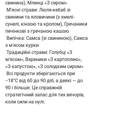
свинина), Млинці «З сиром»
М'ясні страви: Люля-кебаб зі 
свинини та яловичини (з хмелі-
сунелі, кінзою та кропом), Гречаники 
печінкові з гречаною кашою
Випічка: Самса (зі свининою), Самса 
з м'ясом курки
Традиційні страви: Голубці «З 
м'ясом», Вареники «З картоплею», 
«З капустою», «З солодким сиром»
Всі продукти зберігаються при 
−18°С від 60 до 90 діб, а деякі — до 
90 і більше. Це справжній 
стратегічний запас для тих вечорів, 
коли сили на нулі.