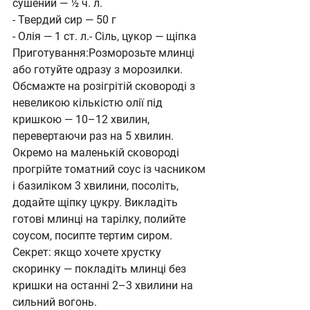
сушений — ½ ч. л.
- Твердий сир — 50 г
- Олія — 1 ст. л.- Сіль, цукор — щіпка
Приготування:Розморозьте млинці 
або готуйте одразу з морозилки. 
Обсмажте на розігрітій сковороді з 
невеликою кількістю олії під 
кришкою — 10–12 хвилин, 
перевертаючи раз на 5 хвилин. 
Окремо на маленькій сковороді 
прогрійте томатний соус із часником 
і базиліком 3 хвилини, посоліть, 
додайте щіпку цукру. Викладіть 
готові млинці на тарілку, полийте 
соусом, посипте тертим сиром.
Секрет: якщо хочете хрустку 
скоринку — покладіть млинці без 
кришки на останні 2–3 хвилини на 
сильний вогонь.