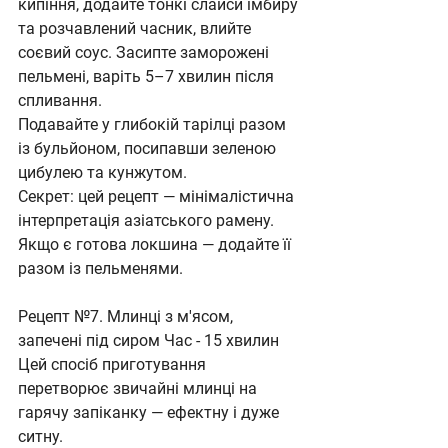
кипіння, додайте тонкі слайси імбиру 
та розчавлений часник, влийте 
соєвий соус. Засипте заморожені 
пельмені, варіть 5–7 хвилин після 
спливання. 
Подавайте у глибокій тарілці разом 
із бульйоном, посипавши зеленою 
цибулею та кунжутом.
Секрет: цей рецепт — мінімалістична 
інтерпретація азіатського рамену. 
Якщо є готова локшина — додайте її 
разом із пельменями.
Рецепт №7. Млинці з м'ясом, 
запечені під сиром Час - 15 хвилин
Цей спосіб приготування 
перетворює звичайні млинці на 
гарячу запіканку — ефектну і дуже 
ситну.