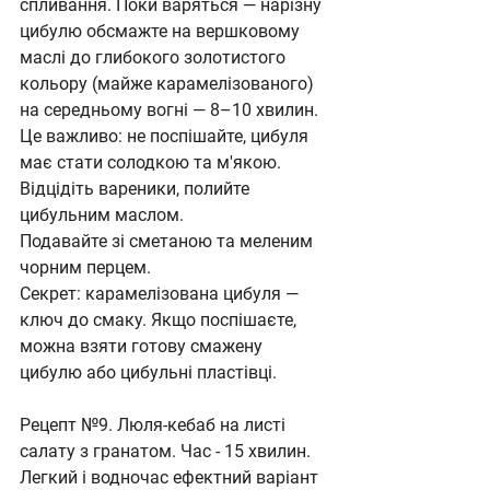
спливання. Поки варяться — нарізну 
цибулю обсмажте на вершковому 
маслі до глибокого золотистого 
кольору (майже карамелізованого) 
на середньому вогні — 8–10 хвилин. 
Це важливо: не поспішайте, цибуля 
має стати солодкою та м'якою. 
Відцідіть вареники, полийте 
цибульним маслом. 
Подавайте зі сметаною та меленим 
чорним перцем.
Секрет: карамелізована цибуля — 
ключ до смаку. Якщо поспішаєте, 
можна взяти готову смажену 
цибулю або цибульні пластівці.
Рецепт №9. Люля-кебаб на листі 
салату з гранатом. Час - 15 хвилин.
Легкий і водночас ефектний варіант 