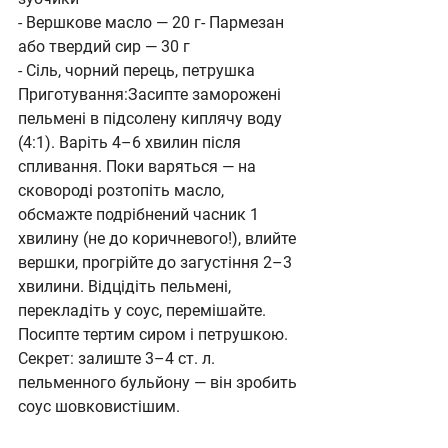
- Вершкове масло — 20 г- Пармезан 
або твердий сир — 30 г
- Сіль, чорний перець, петрушка
Приготування:Засипте заморожені 
пельмені в підсолену киплячу воду 
(4:1). Варіть 4–6 хвилин після 
спливання. Поки варяться — на 
сковороді розтопіть масло, 
обсмажте подрібнений часник 1 
хвилину (не до коричневого!), влийте 
вершки, прогрійте до загустіння 2–3 
хвилини. Відцідіть пельмені, 
перекладіть у соус, перемішайте. 
Посипте тертим сиром і петрушкою.
Секрет: залиште 3–4 ст. л. 
пельменного бульйону — він зробить 
соус шовковистішим.