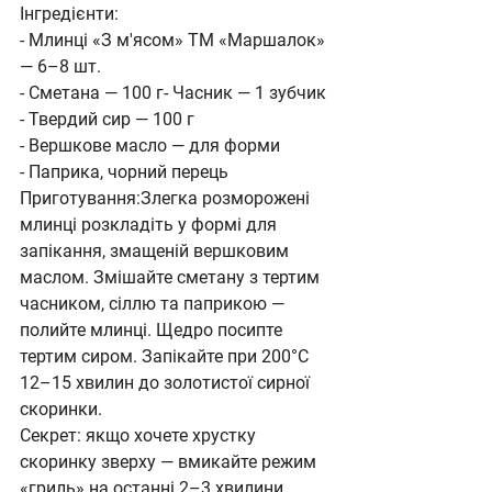
Інгредієнти:
- Млинці «З м'ясом» ТМ «Маршалок» 
— 6–8 шт.
- Сметана — 100 г- Часник — 1 зубчик
- Твердий сир — 100 г
- Вершкове масло — для форми
- Паприка, чорний перець
Приготування:Злегка розморожені 
млинці розкладіть у формі для 
запікання, змащеній вершковим 
маслом. Змішайте сметану з тертим 
часником, сіллю та паприкою — 
полийте млинці. Щедро посипте 
тертим сиром. Запікайте при 200°С 
12–15 хвилин до золотистої сирної 
скоринки.
Секрет: якщо хочете хрустку 
скоринку зверху — вмикайте режим 
«гриль» на останні 2–3 хвилини.