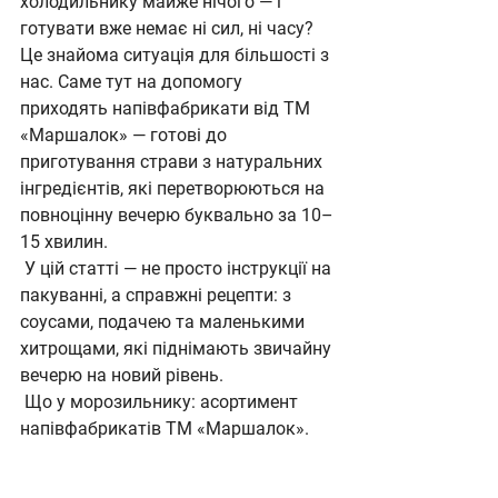
холодильнику майже нічого — і 
готувати вже немає ні сил, ні часу? 
Це знайома ситуація для більшості з 
нас. Саме тут на допомогу 
приходять напівфабрикати від ТМ 
«Маршалок» — готові до 
приготування страви з натуральних 
інгредієнтів, які перетворюються на 
повноцінну вечерю буквально за 10–
15 хвилин.
У цій статті — не просто інструкції на 
пакуванні, а справжні рецепти: з 
соусами, подачею та маленькими 
хитрощами, які піднімають звичайну 
вечерю на новий рівень.
Що у морозильнику: асортимент 
напівфабрикатів ТМ «Маршалок».