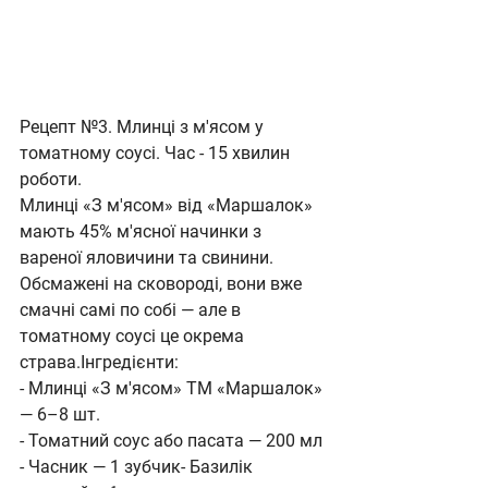
Рецепт №3. Млинці з м'ясом у 
томатному соусі. Час - 15 хвилин 
роботи.
Млинці «З м'ясом» від «Маршалок» 
мають 45% м'ясної начинки з 
вареної яловичини та свинини. 
Обсмажені на сковороді, вони вже 
смачні самі по собі — але в 
томатному соусі це окрема 
страва.Інгредієнти:
- Млинці «З м'ясом» ТМ «Маршалок» 
— 6–8 шт.
- Томатний соус або пасата — 200 мл
- Часник — 1 зубчик- Базилік 