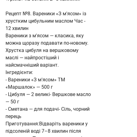
Рецепт №8. Вареники «З м'ясом» із 
хрустким цибульним маслом Час - 
12 хвилин
Вареники з м'ясом — класика, яку 
можна щоразу подавати по-новому. 
Хрустка цибуля на вершковому 
маслі — найпростіший і 
найсмачніший варіант.
Інгредієнти:
- Вареники «З м'ясом» ТМ 
«Маршалок» — 500 г
- Цибуля — 2 великі- Вершкове масло 
— 50 г
- Сметана — для подачі- Сіль, чорний 
перець
Приготування:Відваріть вареники у 
підсоленій воді 7–8 хвилин після 