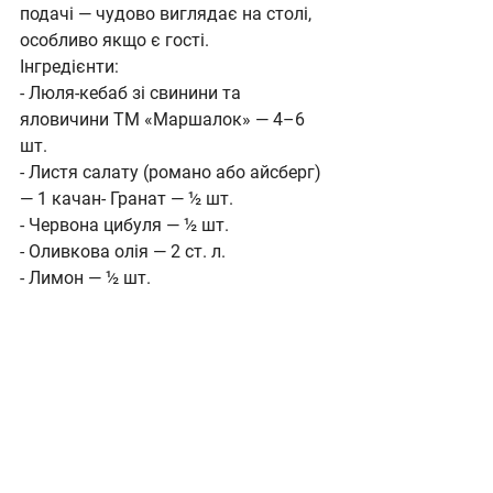
подачі — чудово виглядає на столі, 
особливо якщо є гості.
Інгредієнти:
- Люля-кебаб зі свинини та 
яловичини ТМ «Маршалок» — 4–6 
шт.
- Листя салату (романо або айсберг) 
— 1 качан- Гранат — ½ шт.
- Червона цибуля — ½ шт.
- Оливкова олія — 2 ст. л.
- Лимон — ½ шт.
- Сіль, сумах або мелений коріандр — 
за бажанням
Приготування:Обсмажте люля-кебаб 
на сковороді 12–15 хвилин (5–7 хв з 
кожного боку). На великій тарілці 
розкладіть листя салату. Зверху — 
гарячий люля-кебаб, тонкі півкільця 
червоної цибулі, зерна граната. 