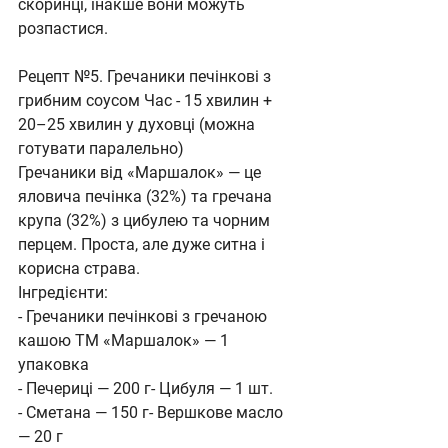
скоринці, інакше вони можуть 
розпастися.
Рецепт №5. Гречаники печінкові з 
грибним соусом Час - 15 хвилин + 
20–25 хвилин у духовці (можна 
готувати паралельно)
Гречаники від «Маршалок» — це 
яловича печінка (32%) та гречана 
крупа (32%) з цибулею та чорним 
перцем. Проста, але дуже ситна і 
корисна страва.
Інгредієнти:
- Гречаники печінкові з гречаною 
кашою ТМ «Маршалок» — 1 
упаковка
- Печериці — 200 г- Цибуля — 1 шт.
- Сметана — 150 г- Вершкове масло 
— 20 г