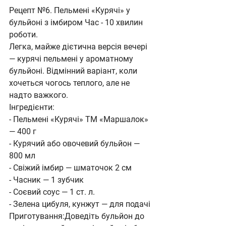
Рецепт №6. Пельмені «Курячі» у 
бульйоні з імбиром Час - 10 хвилин 
роботи.
Легка, майже дієтична версія вечері 
— курячі пельмені у ароматному 
бульйоні. Відмінний варіант, коли 
хочеться чогось теплого, але не 
надто важкого.
Інгредієнти:
- Пельмені «Курячі» ТМ «Маршалок» 
— 400 г
- Курячий або овочевий бульйон — 
800 мл
- Свіжий імбир — шматочок 2 см
- Часник — 1 зубчик
- Соєвий соус — 1 ст. л.
- Зелена цибуля, кунжут — для подачі
Приготування:Доведіть бульйон до 