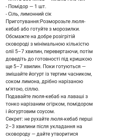
- Помідор — 1 шт.
- Сіль, лимонний сік
Приготування:Розморозьте люля-
кебаб або готуйте з морозилки. 
Обсмажте на добре розігрітій 
сковороді з мінімальною кількістю 
олії 5–7 хвилин, перевертаючи, потім 
доведіть до готовності під кришкою 
ще 5–7 хвилин. Поки готуються — 
змішайте йогурт із тертим часником, 
соком лимона, дрібно нарізаною 
м'ятою, сіллю. 
Подавайте люля-кебаб на лаваші з 
тонко нарізаним огірком, помідором 
і йогуртовим соусом.
Секрет: не рухайте люля-кебаб перші 
2–3 хвилини після укладання на 
сковороду — дайте утворитися 