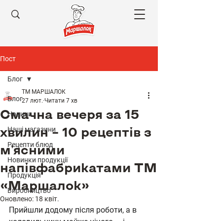
Пост
Блог
ТМ МАРШАЛОК
Блог
27 лют.
Читати 7 хв
Смачна вечеря за 15
Новини
хвилин – 10 рецептів з
Наші магазини
Рецепти блюд
м'ясними
Новинки продукції
напівфабрикатами ТМ
Продукція
«Маршалок»
Виробництво
Оновлено:
18 квіт.
Прийшли додому після роботи, а в 