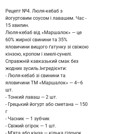
Рецепт №4. Люля-кебаб з 
йогуртовим соусом і лавашем. Час - 
15 хвилин.
Люля-кебаб від «Маршалок» — це 
60% жирної свинини та 35% 
яловичини вищого ґатунку зі свіжою 
кінзою, кропом і хмелі-сунелі. 
Справжній кавказький смак без 
жодних зусиль.Інгредієнти:
- Люля-кебаб зі свинини та 
яловичини ТМ «Маршалок» — 4–6 
шт.
- Тонкий лаваш — 2 шт.
- Грецький йогурт або сметана — 150 
г
- Часник — 1 зубчик
- Свіжий огірок — 1 шт.
- М'ята або кінза — кілька гілочок