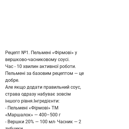
Рецепт №1. Пельмені «Фірмові» у 
вершково-часниковому соусі.
Час - 10 хвилин активної роботи.
Пельмені за базовим рецептом — це 
добре. 
Але якщо додати правильний соус, 
страва одразу набуває зовсім 
іншого рівня.Інгредієнти:
- Пельмені «Фірмові» ТМ 
«Маршалок» — 400–500 г
- Вершки 20% — 100 мл- Часник — 2 
зубчики