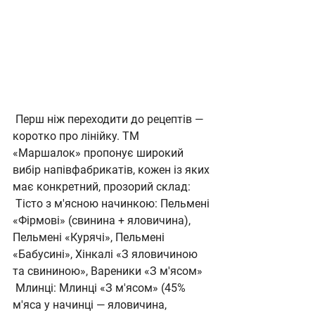
Перш ніж переходити до рецептів — 
коротко про лінійку. ТМ 
«Маршалок» пропонує широкий 
вибір напівфабрикатів, кожен із яких 
має конкретний, прозорий склад:
Тісто з м'ясною начинкою: Пельмені 
«Фірмові» (свинина + яловичина), 
Пельмені «Курячі», Пельмені 
«Бабусині», Хінкалі «З яловичиною 
та свининою», Вареники «З м'ясом»
Млинці: Млинці «З м'ясом» (45% 
м'яса у начинці — яловичина, 