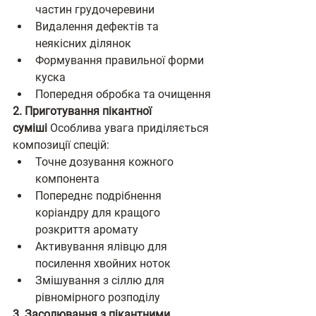
частин грудочеревини
Видалення дефектів та 
неякісних ділянок
Формування правильної форми 
куска
Попередня обробка та очищення
2. Приготування пікантної 
суміші
 Особлива увага приділяється 
композиції спецій:
Точне дозування кожного 
компонента
Попереднє подрібнення 
коріандру для кращого 
розкриття аромату
Активування ялівцю для 
посилення хвойних ноток
Змішування з сіллю для 
рівномірного розподілу
3. Засолювання з пікантними 