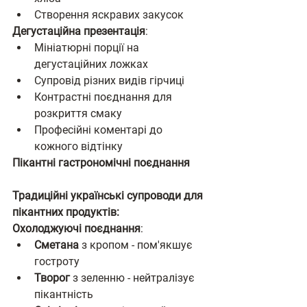
Створення яскравих закусок
Дегустаційна презентація
:
Мініатюрні порції на 
дегустаційних ложках
Супровід різних видів гірчиці
Контрастні поєднання для 
розкриття смаку
Професійні коментарі до 
кожного відтінку
Пікантні гастрономічні поєднання
Традиційні українські супроводи для 
пікантних продуктів:
Охолоджуючі поєднання
:
Сметана
 з кропом - пом'якшує 
гостроту
Творог
 з зеленню - нейтралізує 
пікантність