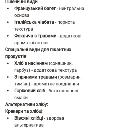
Пшеничні види
:
Французький багет
 - нейтральна 
основа
Італійська чіабата
 - пориста 
текстура
Фокачча з травами
 - додаткові 
ароматні нотки
Спеціальні види для пікантних 
продуктів
:
Хліб з насінням
 (соняшник, 
гарбуз) - додаткова текстура
З пряними травами
 (розмарин, 
тимʼян) - ароматне поєднання
Горіховий хліб
 - багатошарові 
смаки
Альтернативи хлібу:
Крекери та хлібці
:
Вівсяні хлібці
 - здорова 
альтернатива