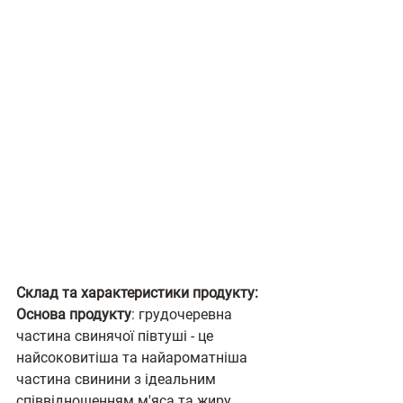
Склад та характеристики продукту:
Основа продукту
: грудочеревна 
частина свинячої півтуші - це 
найсоковитіша та найароматніша 
частина свинини з ідеальним 
співвідношенням м'яса та жиру.