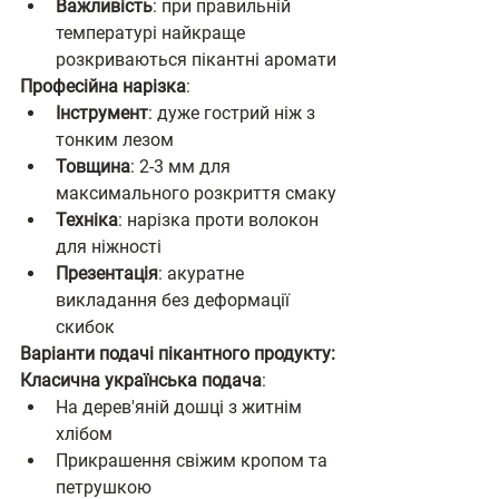
Важливість
: при правильній 
температурі найкраще 
розкриваються пікантні аромати
Професійна нарізка
:
Інструмент
: дуже гострий ніж з 
тонким лезом
Товщина
: 2-3 мм для 
максимального розкриття смаку
Техніка
: нарізка проти волокон 
для ніжності
Презентація
: акуратне 
викладання без деформації 
скибок
Варіанти подачі пікантного продукту:
Класична українська подача
:
На дерев'яній дошці з житнім 
хлібом
Прикрашення свіжим кропом та 
петрушкою