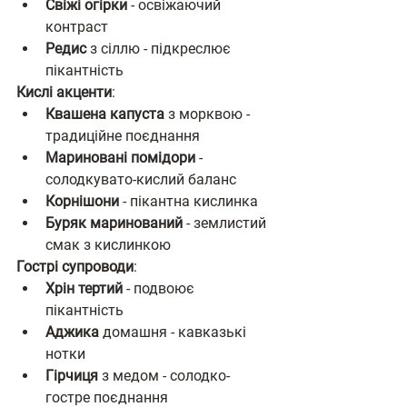
Свіжі огірки
 - освіжаючий 
контраст
Редис
 з сіллю - підкреслює 
пікантність
Кислі акценти
:
Квашена капуста
 з морквою - 
традиційне поєднання
Мариновані помідори
 - 
солодкувато-кислий баланс
Корнішони
 - пікантна кислинка
Буряк маринований
 - землистий 
смак з кислинкою
Гострі супроводи
:
Хрін тертий
 - подвоює 
пікантність
Аджика
 домашня - кавказькі 
нотки
Гірчиця
 з медом - солодко-
гостре поєднання