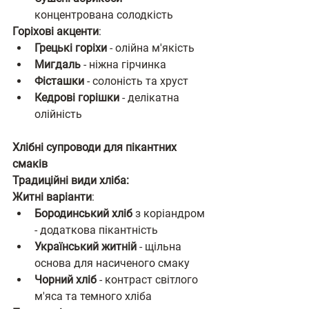
концентрована солодкість
Горіхові акценти
:
Грецькі горіхи
 - олійна м'якість
Мигдаль
 - ніжна гірчинка
Фісташки
 - солоність та хруст
Кедрові горішки
 - делікатна 
олійність
Хлібні супроводи для пікантних 
смаків
Традиційні види хліба:
Житні варіанти
:
Бородинський хліб
 з коріандром 
- додаткова пікантність
Український житній
 - щільна 
основа для насиченого смаку
Чорний хліб
 - контраст світлого 
м'яса та темного хліба