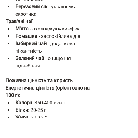
Березовий сік
 - українська 
екзотика
Трав'яні чаї
:
М'ята
 - охолоджуючий ефект
Ромашка
 - заспокійлива дія
Імбирний чай
 - додаткова 
пікантність
Зелений чай
 - очищення 
піднебіння
Поживна цінність та користь
Енергетична цінність (орієнтовно на 
100 г):
Калорії
: 350-400 ккал
Білки
: 20-25 г
Жири
: 30-35 г
Вуглеводи
: 1-2 г
Вода
: 35-40 г