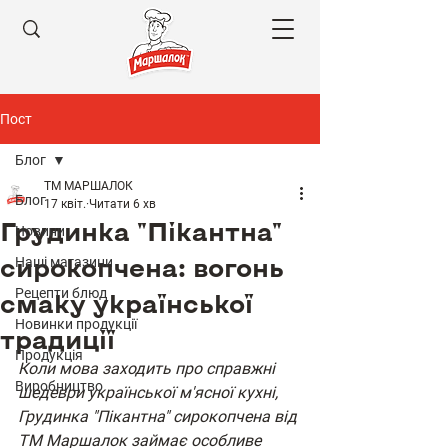
Пост
Блог
ТМ МАРШАЛОК
Блог
17 квіт.
Читати 6 хв
Грудинка "Пікантна"
Новини
сирокопчена: вогонь
Наші магазини
Рецепти блюд
смаку української
Новинки продукції
традиції
Продукція
Коли мова заходить про справжні 
Виробництво
шедеври української м'ясної кухні, 
Грудинка "Пікантна" сирокопчена від 
ТМ Маршалок займає особливе 