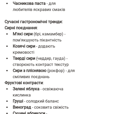
Часникова паста
 - для 
любителів яскравих смаків
Сучасні гастрономічні тренди:
Сирні поєднання
:
М'які сири
 (брі, камамбер) - 
пом'якшують пікантність
Козячі сири
 - додають 
кремовості
Тверді сири
 (чеддер, гауда) - 
створюють контраст текстур
Сири з пліснявою
 (рокфор) - для 
сміливих поєднань
Фруктові контрасти
:
Зелені яблука
 - освіжаюча 
кислинка
Груші
 - солодкий баланс
Виноград
 - соковита свіжість
Сушені абрикоси
 - 