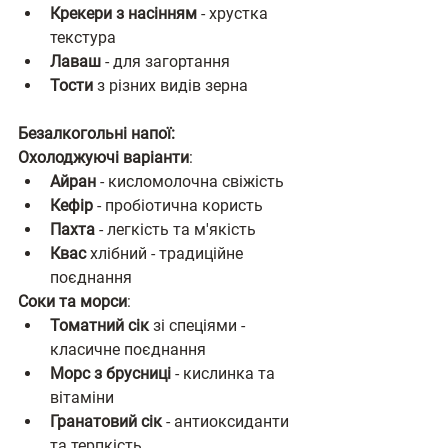
Крекери з насінням
 - хрустка 
текстура
Лаваш
 - для загортання
Тости
 з різних видів зерна
Безалкогольні напої:
Охолоджуючі варіанти
:
Айран
 - кисломолочна свіжість
Кефір
 - пробіотична користь
Пахта
 - легкість та м'якість
Квас
 хлібний - традиційне 
поєднання
Соки та морси
:
Томатний сік
 зі спеціями - 
класичне поєднання
Морс з брусниці
 - кислинка та 
вітаміни
Гранатовий сік
 - антиоксиданти 
та терпкість