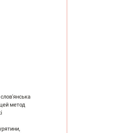
 слов'янська 
 цей метод 
і 
урятини, 