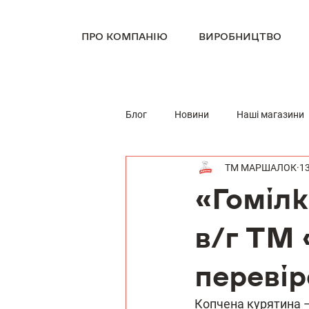
ПРО КОМПАНІЮ
ВИРОБНИЦТВО
Блог
Новини
Наші магазини
ТМ МАРШАЛОК
13
«Гомілк
в/г ТМ
переві
Копчена курятина — 