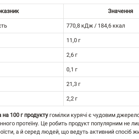
казник
Значення
сть
770,8 кДж / 184,6 ккал
11,0 г
2,6 г
0,1 г
21,3 г
2,2 г
а на 100 г продукту
 гомілки курячі є чудовим джерел
нного протеїну. Це робить продукт популярним не ли
оїсти, а й серед людей, що ведуть активний спосіб ж