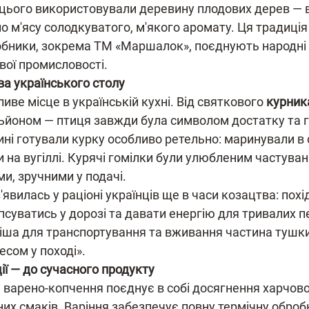
 цього використовували деревину плодових дерев — ви
о м'ясу солодкуватого, м'якого аромату. Ця традиція
робники, зокрема ТМ «Маршалок», поєднують народні 
вої промисловості.
а українського столу
иве місце в українській кухні. Від святкового 
курник
льйоном — птиця завжди була символом достатку та го
ині готували курку особливо ретельно: маринували в с
и на вугіллі. Курячі гомілки були улюбленим частува
и, зручними у подачі.
явилась у раціоні українців ще в часи козацтва: похі
псуватись у дорозі та давати енергію для тривалих пе
іша для транспортування та вживання частина тушки
есом у поході».
ії — до сучасного продукту
я варено-копчення поєднує в собі досягнення харчової
них смаків. Варіння забезпечує повну термічну обробк