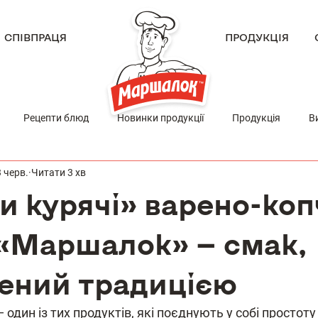
СПІВПРАЦЯ
ПРОДУКЦІЯ
Рецепти блюд
Новинки продукції
Продукція
В
 черв.
Читати 3 хв
и курячі» варено-коп
 «Маршалок» — смак,
рений традицією
один із тих продуктів, які поєднують у собі простоту