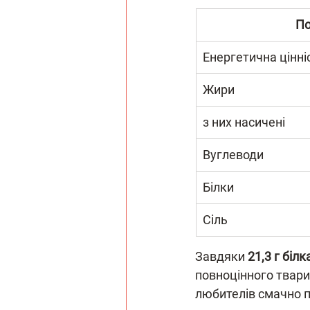
По
Енергетична цінні
Жири
з них насичені
Вуглеводи
Білки
Сіль
Завдяки 
21,3 г білк
повноцінного твари
любителів смачно п