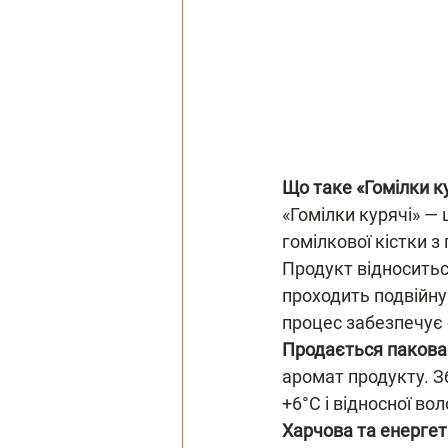
Що таке «Гомілки к
«Гомілки курячі» — 
гомілкової кістки 
Продукт відноситься
проходить подвійну
процес забезпечує 
Продається пакова
аромат продукту. Зб
+6°С і відносної во
Харчова та енергети