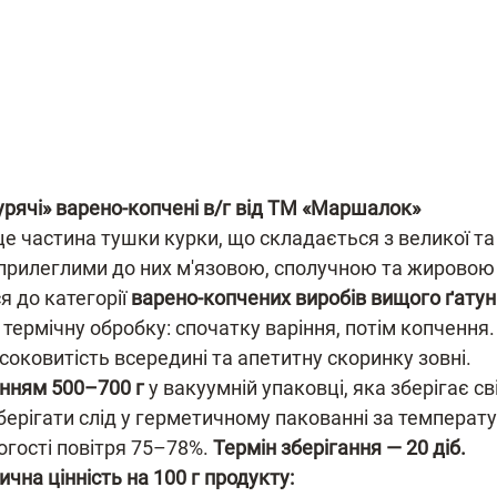
урячі» варено-копчені в/г від ТМ «Маршалок»
це частина тушки курки, що складається з великої та
з прилеглими до них м'язовою, сполучною та жировою
 до категорії 
варено-копчених виробів вищого ґатунк
 термічну обробку: спочатку варіння, потім копчення.
соковитість всередині та апетитну скоринку зовні.
нням 500–700 г
 у вакуумній упаковці, яка зберігає св
ерігати слід у герметичному пакованні за температур
логості повітря 75–78%. 
Термін зберігання — 20 діб.
чна цінність на 100 г продукту: