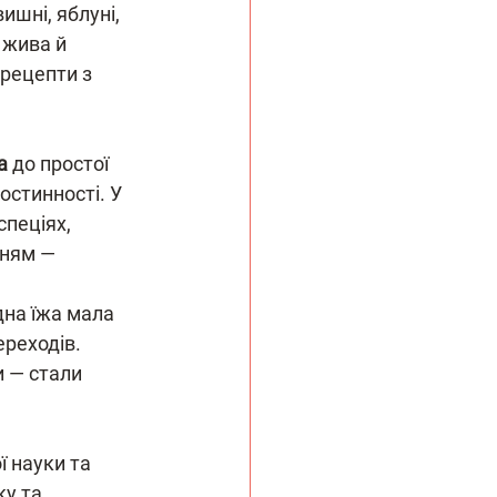
шні, яблуні, 
 жива й 
рецепти з 
а
 до простої 
стинності. У 
пеціях, 
нням — 
дна їжа мала 
реходів. 
 — стали 
 науки та 
у та 