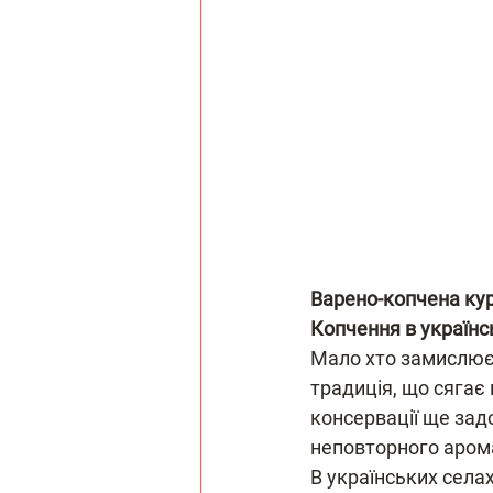
Варено-копчена кур
Копчення в українсь
Мало хто замислюєт
традиція, що сягає
консервації ще зад
неповторного аромат
В українських села