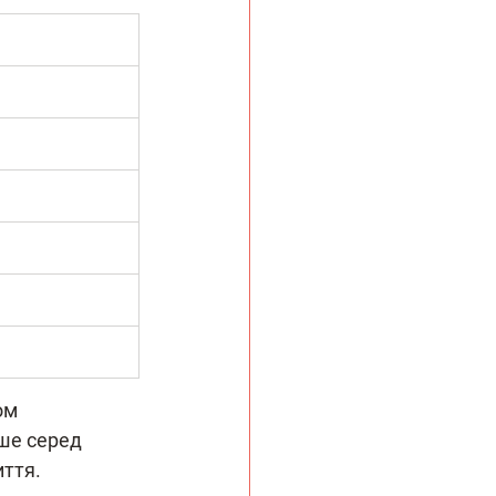
ом 
ше серед 
иття.