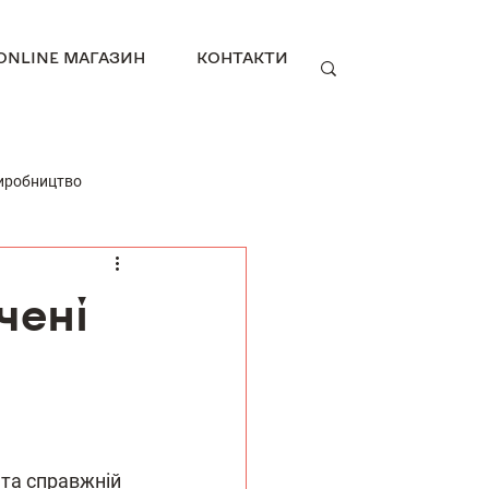
ONLINE МАГАЗИН
КОНТАКТИ
иробництво
чені
 та справжній 