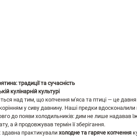
ятина: традиції та сучасність
кій кулінарній культурі
ься над тим, що копчення м'яса та птиці — це давня
 корінням у сиву давнину. Наші предки вдосконалили
овго до появи холодильників: дим не лише надавав їж
у, а й продовжував термін її зберігання.
х здавна практикували 
холодне та гаряче копчення
 к