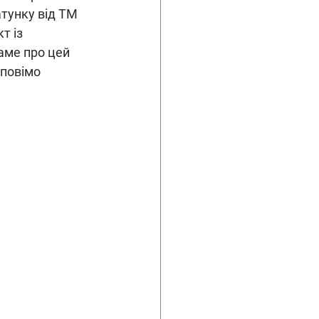
тунку від ТМ 
т із 
аме про цей 
зповімо 