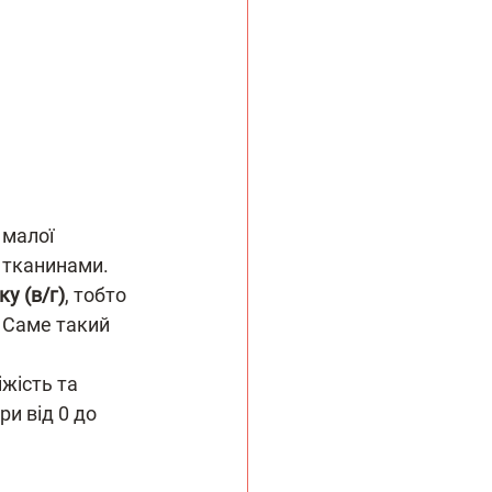
 малої 
 тканинами. 
у (в/г)
, тобто 
 Саме такий 
іжість та 
и від 0 до 