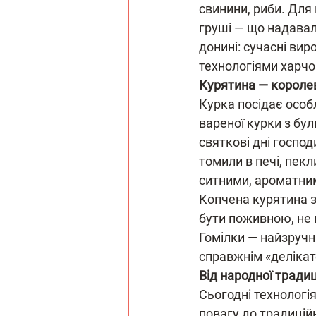
свинини, риби. Для
груші — що надавал
донині: сучасні ви
технологіями харчо
Курятина — королев
Курка посідає особл
вареної курки з бу
святкові дні господ
томили в печі, пекл
ситними, ароматним
Копчена курятина з'
бути поживною, не 
Гомілки — найзручн
справжнім «делікат
Від народної традиц
Сьогодні технологі
повагу до традицій