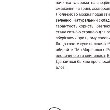
начинка та ароматна спеційн
смаження на грилі, сковороді
Люля‑кебаб можна подавати 
зеленню. Натуральний склад
гарантують користь і безпеку
стане ситною стравою для обі
зберігаючи при цьому сокови
Якщо хочете купити люля‑кеб
обирайте ТМ «Маршалок». 
яловичиною та свининою»
,
В
Дізнайтеся більше про спосо
Блозі .
П