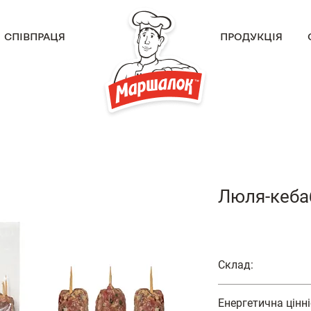
СПІВПРАЦЯ
ПРОДУКЦІЯ
Люля-кеба
Склад:
яловичина вищого ґ
Енергетична цінні
курячі, вода питна 