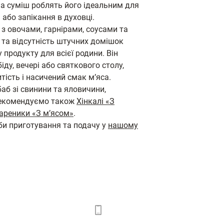
а суміш роблять його ідеальним для
 або запікання в духовці.
з овочами, гарнірами, соусами та
 та відсутність штучних домішок
 продукту для всієї родини. Він
ду, вечері або святкового столу,
тість і насичений смак м’яса.
аб зі свинини та яловичини,
Рекомендуємо також
Хінкалі «З
ареники «З м’ясом»
.
би приготування та подачу у
нашому
РО КОМПАНІЮ
+38 067 446 27 50
+38 044 323 25 82