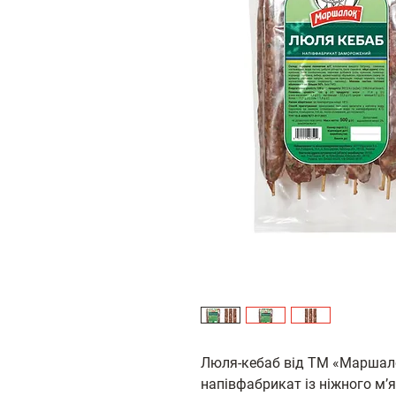
Люля‑кебаб від ТМ «Маршало
напівфабрикат із ніжного м’