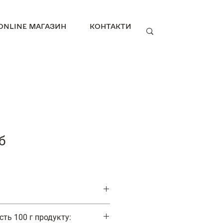
ONLINE МАГАЗИН
КОНТАКТИ
б
атунку, свинина жирна, яйця
сть 100 г продукту:
очищена, сіль кухонна, харчова