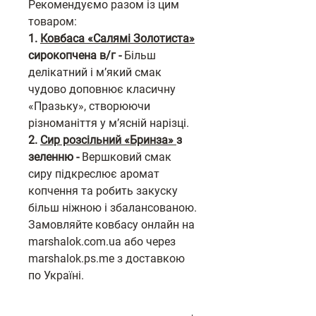
Рекомендуємо разом із цим
товаром:
1.
Ковбаса «Салямі Золотиста»
сирокопчена в/г -
Більш
делікатний і м’який смак
чудово доповнює класичну
«Празьку», створюючи
різноманіття у м’ясній нарізці.
2.
Сир розсільний «Бринза»
з
зеленню -
Вершковий смак
сиру підкреслює аромат
копчення та робить закуску
більш ніжною і збалансованою.
Замовляйте ковбасу онлайн на
marshalok.com.ua або через
marshalok.ps.me з доставкою
по Україні.