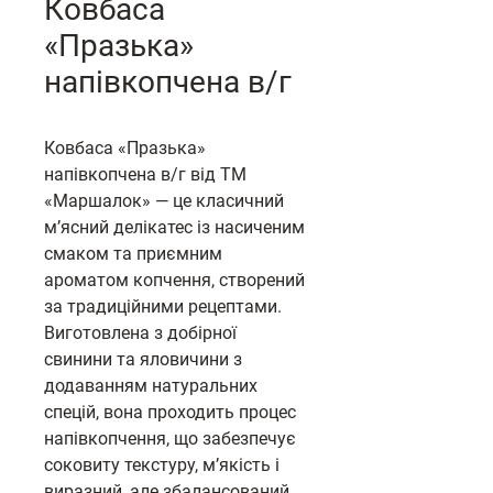
Ковбаса
«Празька»
напівкопчена в/г
Ковбаса «Празька»
напівкопчена в/г від ТМ
«Маршалок» — це класичний
м’ясний делікатес із насиченим
смаком та приємним
ароматом копчення, створений
за традиційними рецептами.
Виготовлена з добірної
свинини та яловичини з
додаванням натуральних
спецій, вона проходить процес
напівкопчення, що забезпечує
соковиту текстуру, м’якість і
виразний, але збалансований