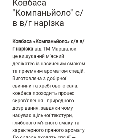
Ковбаса
"Компаньйоло" с/
в в/г нарізка
Ковбаса «Компаньйоло» с/в в/
г нарізка
від ТМ Маршалок —
це вишуканий м’ясний
делікатес із насиченим смаком
та приємним ароматом спецій.
Виготовлена з добірної
свинини та хребтового сала,
ковбаса проходить процес
сиров’ялення і природного
дозрівання, завдяки чому
набуває щільної текстури,
глибокого м’ясного смаку та
характерного пряного аромату.
До складу входять спеції —