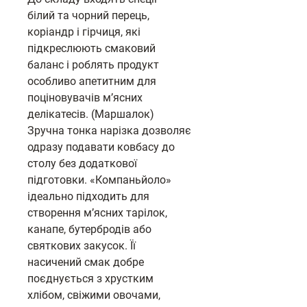
білий та чорний перець,
коріандр і гірчиця, які
підкреслюють смаковий
баланс і роблять продукт
особливо апетитним для
поціновувачів м’ясних
делікатесів. (Маршалок)
Зручна тонка нарізка дозволяє
одразу подавати ковбасу до
столу без додаткової
підготовки. «Компаньйоло»
ідеально підходить для
створення м’ясних тарілок,
канапе, бутербродів або
святкових закусок. Її
насичений смак добре
поєднується з хрустким
хлібом, свіжими овочами,