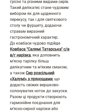
грісіні та різними видами сирів.
Такий делікатес стане чудовим
вибором як для щоденного
перекусу, так і для святкового
столу чи фуршету, додаючи
стравам виразний
гастрономічний характер.
До ковбаси чудово підійде
Ковбаса "Салямі Татарська" с/в
в/г нарізка
, яка доповнить
м’ясну тарілку більш
делікатним та м’яким смаком,
а також
Сир розсільний
«Халумі» з прянощами
, що
додасть свіжих вершково-
солонуватих ноток до закуски.
Разом ці продукти створюють
гармонійне поєднання для
м’ясно-сирної нарізки або