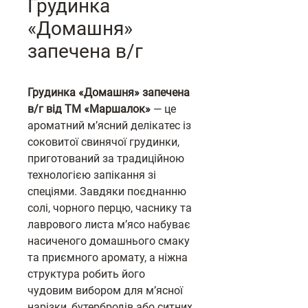
Грудинка
«Домашня»
запечена в/г
Грудинка «Домашня» запечена
в/г від ТМ «Маршалок»
— це
ароматний м’ясний делікатес із
соковитої свинячої грудинки,
приготований за традиційною
технологією запікання зі
спеціями. Завдяки поєднанню
солі, чорного перцю, часнику та
лаврового листа м’ясо набуває
насиченого домашнього смаку
та приємного аромату, а ніжна
структура робить його
чудовим вибором для м’ясної
нарізки, бутербродів або ситних