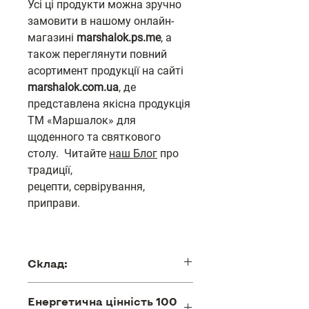
Усі ці продукти можна зручно
замовити в нашому онлайн-
магазині
marshalok.ps.me
, а
також переглянути повний
асортимент продукції на сайті
marshalok.com.ua
, де
представлена якісна продукція
ТМ «Маршалок» для
щоденного та святкового
столу. Читайте
наш Блог
про
традиції,
рецепти, сервірування,
приправи.
Склад:
грудинка з ребрами чи без, з шкірою
Енергетична цінність 100
чи без, товщиною сала не більше 2,5