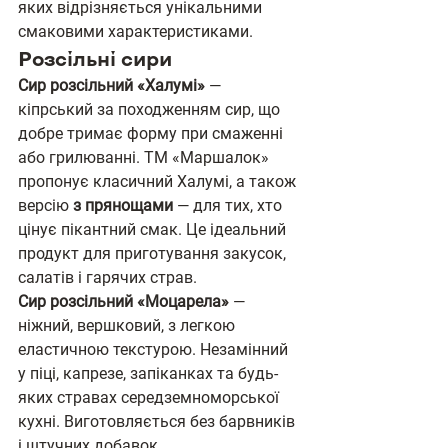
яких відрізняється унікальними 
смаковими характеристиками.
Розсільні сири
Сир розсільний «Халумі»
 — 
кіпрський за походженням сир, що 
добре тримає форму при смаженні 
або грилюванні. ТМ «Маршалок» 
пропонує класичний Халумі, а також 
версію 
з прянощами
 — для тих, хто 
цінує пікантний смак. Це ідеальний 
продукт для приготування закусок, 
салатів і гарячих страв.
Сир розсільний «Моцарела»
 — 
ніжний, вершковий, з легкою 
еластичною текстурою. Незамінний 
у піці, капрезе, запіканках та будь-
яких стравах середземноморської 
кухні. Виготовляється без барвників 
і штучних добавок.