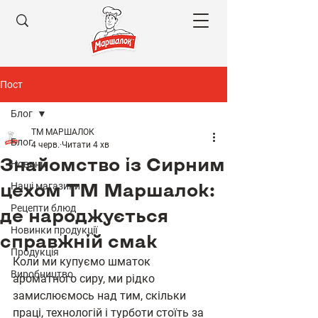
Пост
Блог
ТМ МАРШАЛОК
Блог
4 черв.
Читати 4 хв
Знайомство із Сирним
Новини
цехом ТМ Маршалок:
Наші магазини
Рецепти блюд
де народжується
Новинки продукції
справжній смак
Продукція
Коли ми купуємо шматок 
Виробництво
ароматного сиру, ми рідко 
замислюємось над тим, скільки 
праці, технологій і турботи стоїть за 