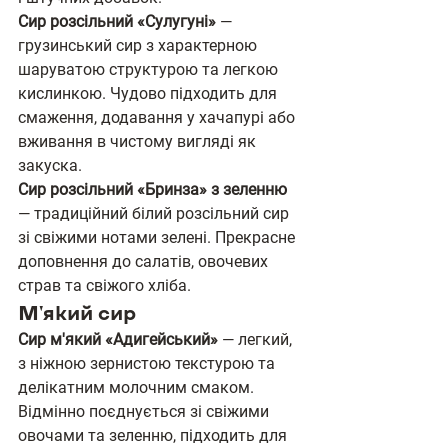
Сир розсільний «Сулугуні»
 — 
грузинський сир з характерною 
шаруватою структурою та легкою 
кислинкою. Чудово підходить для 
смаження, додавання у хачапурі або 
вживання в чистому вигляді як 
закуска.
Сир розсільний «Бринза» з зеленню
— традиційний білий розсільний сир 
зі свіжими нотами зелені. Прекрасне 
доповнення до салатів, овочевих 
страв та свіжого хліба.
М'який сир
Сир м'який «Адигейський»
 — легкий, 
з ніжною зернистою текстурою та 
делікатним молочним смаком. 
Відмінно поєднується зі свіжими 
овочами та зеленню, підходить для 