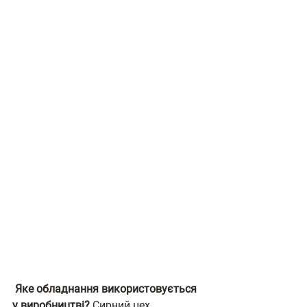
 Яке обладнання використовується 
у виробництві?
 Сирний цех 