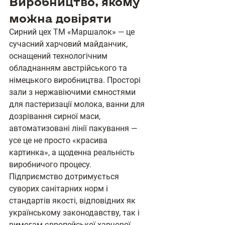
Виробництво, якому 
можна довіряти
Сирний цех ТМ «Маршалок» — це 
сучасний харчовий майданчик, 
оснащений технологічним 
обладнанням австрійського та 
німецького виробництва. Просторі 
зали з нержавіючими ємностями 
для пастеризації молока, ванни для 
дозрівання сирної маси, 
автоматизовані лінії пакування — 
усе це не просто «красива 
картинка», а щоденна реальність 
виробничого процесу.
Підприємство дотримується 
суворих санітарних норм і 
стандартів якості, відповідних як 
українському законодавству, так і 
вимогам європейської харчової 