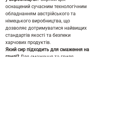
оснащений сучасним технологічним 
обладнанням австрійського та 
німецького виробництва, що 
дозволяє дотримуватися найвищих 
стандартів якості та безпеки 
харчових продуктів.
Який сир підходить для смаження на 
грилі?
 Для смаження та гриля 
ідеально підходить сир «Халумі» — 
він добре тримає форму під 
впливом температури і набуває 
апетитної скоринки. ТМ 
«Маршалок» пропонує Халумі у 
класичному варіанті та з 
прянощами.
Чи підходять сири Маршалок для 
дієтичного харчування?
 Так. 
Особливо для цього призначений 