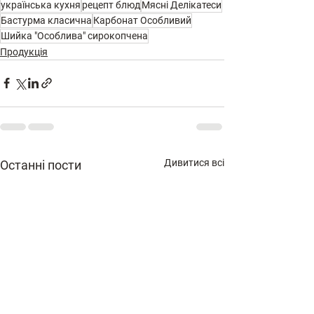
українська кухня
рецепт блюд
Мяснi Делiкатеси
Бастурма класична
Карбонат Особливий
Шийка "Особлива" сирокопчена
Продукція
Дивитися всі
Останні пости