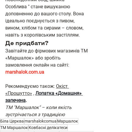
Особлива " стане вишуканою 
доповненню до вашого столу. Вона 
ідеально поєднується з пивом, 
вином, хлібом та сирами – словом, 
навіть з королівським застіллям.
Де придбати?
Завітайте до фірмових магазинів ТМ 
«Маршалок» або зробіть 
замовлення онлайн на сайті: 
marshalok.com.ua
Рекомендуємо також: 
Окіст 
«Прошутто»
 , 
Лопатка «Домашня» 
запечена
.
ТМ "Маршалок" – коли якість 
зустрічається з традицією
Біла Церква
marshalokcomua
Маршалок
ТМ Маршалок
Ковбасні делікатеси