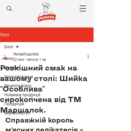
Пост
Блог
ТМ МАРШАЛОК
Блог
22 лют.
Читати 1 хв
Розкішний смак на
Новини
вашому столі: Шийка
Наші магазини
Рецепти блюд
"Особлива"
Новинки продукції
сирокопчена від ТМ
Продукція
Маршалок.
Виробництво
Справжній король 
м'ясних делікатесів – 