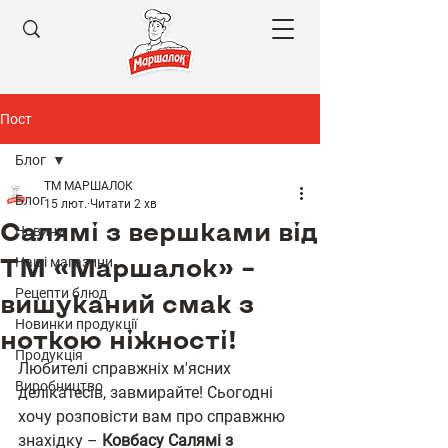
Пост
Блог
ТМ МАРШАЛОК
Блог
15 лют.
Читати 2 хв
Салямі з вершками від
Новини
ТМ «Маршалок» –
Наші магазини
Рецепти блюд
вишуканий смак з
Новинки продукції
ноткою ніжності!
Продукція
Любителі справжніх м'ясних 
Виробництво
делікатесів, завмирайте! Сьогодні 
хочу розповісти вам про справжню 
знахідку – 
Ковбасу Салямі з 