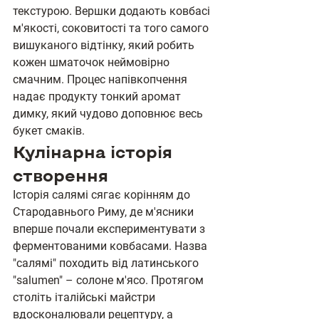
текстурою. Вершки додають ковбасі 
м'якості, соковитості та того самого 
вишуканого відтінку, який робить 
кожен шматочок неймовірно 
смачним. Процес напівкопчення 
надає продукту тонкий аромат 
димку, який чудово доповнює весь 
букет смаків.
Кулінарна історія 
створення
Історія салямі сягає корінням до 
Стародавнього Риму, де м'ясники 
вперше почали експериментувати з 
ферментованими ковбасами. Назва 
"салямі" походить від латинського 
"salumen" – солоне м'ясо. Протягом 
століть італійські майстри 
вдосконалювали рецептуру, а 