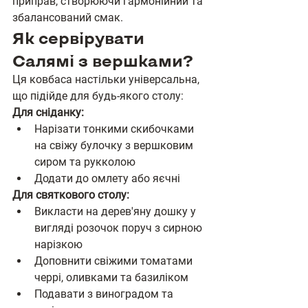
приправ, створюючи гармонійний та 
збалансований смак.
Як сервірувати 
Салямі з вершками?
Ця ковбаса настільки універсальна, 
що підійде для будь-якого столу:
Для сніданку:
Нарізати тонкими скибочками 
на свіжу булочку з вершковим 
сиром та рукколою
Додати до омлету або яєчні
Для святкового столу:
Викласти на дерев'яну дошку у 
вигляді розочок поруч з сирною 
нарізкою
Доповнити свіжими томатами 
черрі, оливками та базиліком
Подавати з виноградом та 