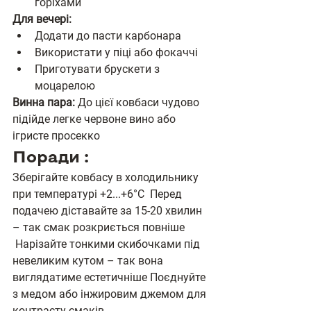
горіхами
Для вечері:
Додати до пасти карбонара
Використати у піці або фокаччі
Приготувати брускети з 
моцарелою
Винна пара:
 До цієї ковбаси чудово 
підійде легке червоне вино або 
ігристе просекко
Поради :
Зберігайте ковбасу в холодильнику 
при температурі +2...+6°C  Перед 
подачею діставайте за 15-20 хвилин 
– так смак розкриється повніше 
 Нарізайте тонкими скибочками під 
невеликим кутом – так вона 
виглядатиме естетичніше Поєднуйте 
з медом або інжировим джемом для 
контрасту смаків