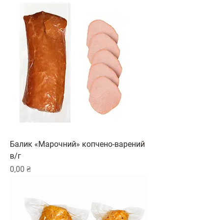
Балик «Марочний» копчено-варений
в/г
Ціна
0,00 ₴