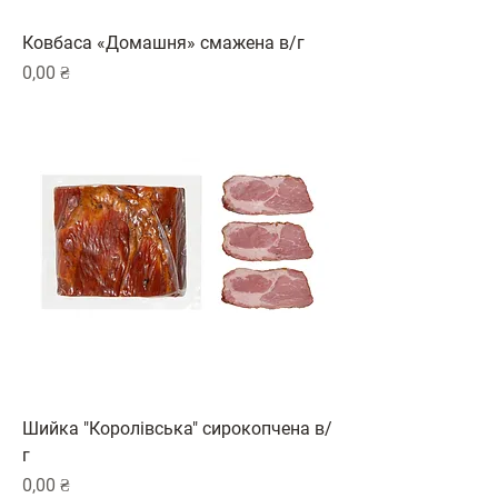
Ковбаса «Домашня» смажена в/г
Ціна
0,00 ₴
Шийка "Королівська" сирокопчена в/
г
Ціна
0,00 ₴