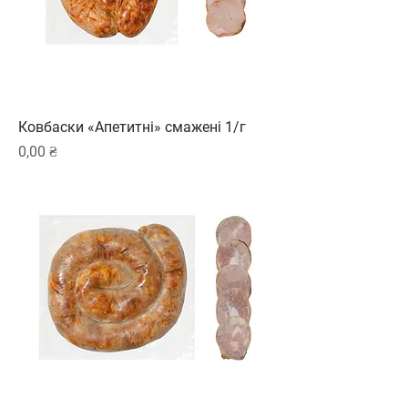
Ковбаски «Апетитні» cмажені 1/г
Ціна
0,00 ₴