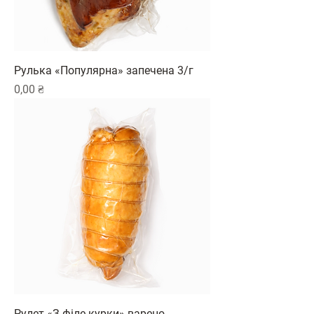
Рулька «Популярна» запечена 3/г
Ціна
0,00 ₴
Рулет «З філе курки» варено-