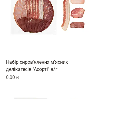
Набір сиров'ялених м'ясних
делікатесів "Асорті" в/г
Ціна
0,00 ₴