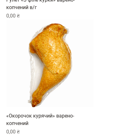
копчений в/г
Ціна
0,00 ₴
«Окорочок курячий» варено-
копчений
Ціна
0,00 ₴