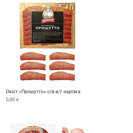
Окіст «Прошутто» с/в в/г нарізка
Ціна
0,00 ₴