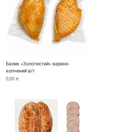
Балик «Золотистий» варено-
копчений в/г
Ціна
0,00 ₴