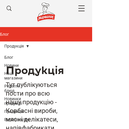
Блог
Продукція
Блог
Новини
Продукція
Наші
магазини
Тут публікуються
Рецепти
блюд
пости про всю
Новинки
нашу продукцію -
продукції
Ковбасні вироби,
Продукція
мясні делікатеси,
Виробництво
напівфабрикати,