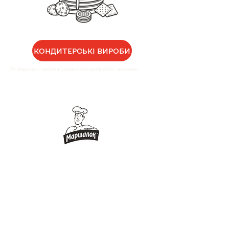
КОНДИТЕРСЬКІ ВИРОБИ
ТМ «Маршалок» — виробник натуральних м'ясних виробів, ковбас, заморожених 
напівфабрикатів, молочної та кондитерської продукції у Білій Церкві (Київська область). З 
1996 року виготовляємо продукцію без штучних замінників та синтетичних добавок — 
лише перевірена сировина, натуральні спеції та традиційні рецепти. Весь асортимент 
виробляється на власному підприємстві з повним виробничим циклом та відповідає 
стандарту ISO 22000:2018. Оптові замовлення — від виробника напряму, з доставкою по 
Київській області та Україні.
ПРО КОМПАНІЮ
ONLINE МАГАЗИН
ВИРОБНИЦТВО
СПІВПРАЦЯ